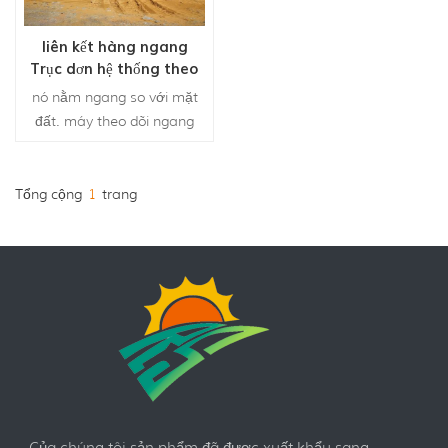
liên kết hàng ngang
Trục đơn hệ thống theo
dõi năng lượng mặt trời
nó nằm ngang so với mặt
đất. máy theo dõi ngang
thường có mặt bảng điều
khiển được định hướng
song song với trục quay .
Tổng cộng
1
trang
Của chúng tôi sản phẩm đã được xuất khẩu sang