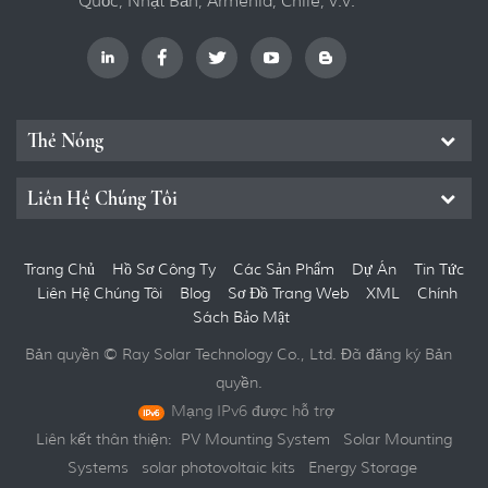
Quốc, Nhật Bản, Armenia, Chile, v.v.
Thẻ Nóng
Liên Hệ Chúng Tôi
Trang Chủ
Hồ Sơ Công Ty
Các Sản Phẩm
Dự Án
Tin Tức
Liên Hệ Chúng Tôi
Blog
Sơ Đồ Trang Web
XML
Chính
Sách Bảo Mật
Bản quyền © Ray Solar Technology Co., Ltd. Đã đăng ký Bản
quyền.
Mạng IPv6 được hỗ trợ
Liên kết thân thiện:
PV Mounting System
Solar Mounting
Systems
solar photovoltaic kits
Energy Storage